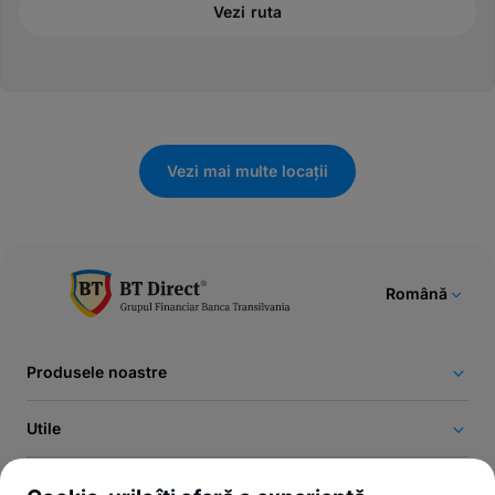
Vezi ruta
Vezi mai multe locații
Română
Produsele noastre
Utile
Legal