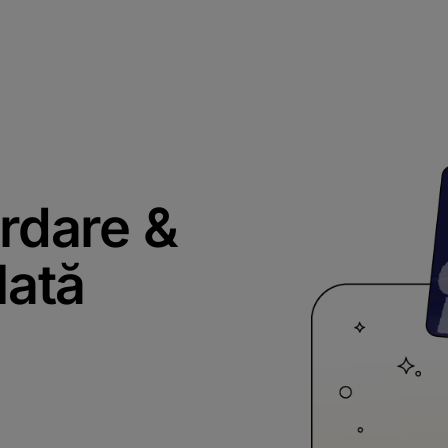
ordare &
plată