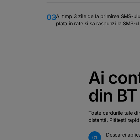
03
Ai timp 3 zile de la primirea SMS-ulu
plata în rate și să răspunzi la SMS-ul
Ai cont
din BT
Toate cardurile tale d
distanță. Plătești rapid
Descarci aplic
01