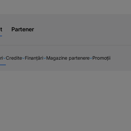
t
Partener
ri
Credite
Finanțări
Magazine partenere
Promoții