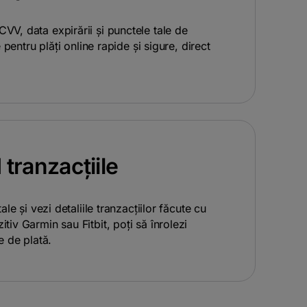
VV, data expirării și punctele tale de
ie pentru plăți online rapide și sigure, direct
d tranzacțiile
tale și vezi detaliile tranzacțiilor făcute cu
tiv Garmin sau Fitbit, poți să înrolezi
le de plată.