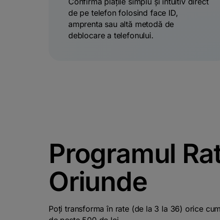
Confirmă plățile simplu și intuitiv direct
de pe telefon folosind face ID,
amprenta sau altă metodă de
deblocare a telefonului.
Programul Ra
Oriunde
Poți transforma în rate (de la 3 la 36) orice cu