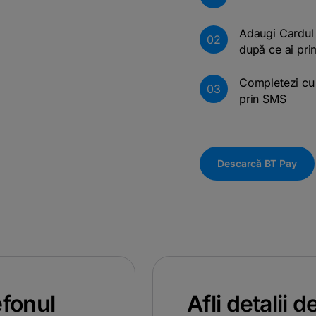
Adaugi Cardul 
02
după ce ai pri
Completezi cu d
03
prin SMS
Descarcă BT Pay
efonul
Afli detalii 