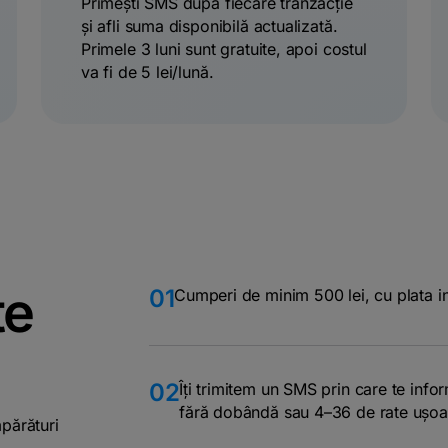
Primești SMS după fiecare tranzacție
și afli suma disponibilă actualizată.
Primele 3 luni sunt gratuite, apoi costul
va fi de 5 lei/lună.
te
01
Cumperi de minim 500 lei, cu plata i
02
Îți trimitem un SMS prin care te info
fără dobândă sau 4–36 de rate ușo
mpărături