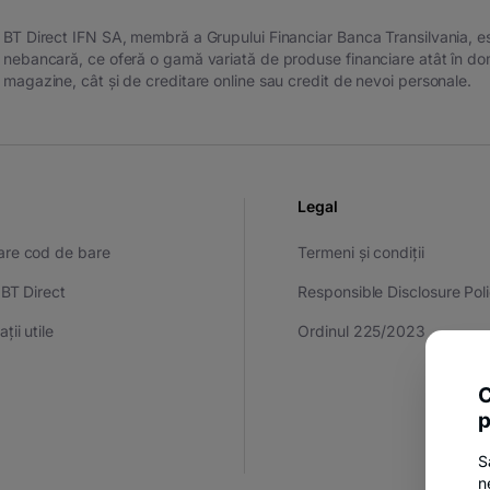
BT Direct IFN SA, membră a Grupului Financiar Banca Transilvania, este
nebancară, ce oferă o gamă variată de produse financiare atât în dom
magazine, cât și de creditare online sau credit de nevoi personale.
Legal
are cod de bare
Termeni și condiții
 BT Direct
Responsible Disclosure Pol
ții utile
Ordinul 225/2023
C
p
S
n