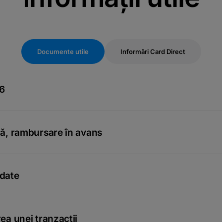
Documente utile
Informări Card Direct
26
lă, rambursare în avans
 date
ea unei tranzacții