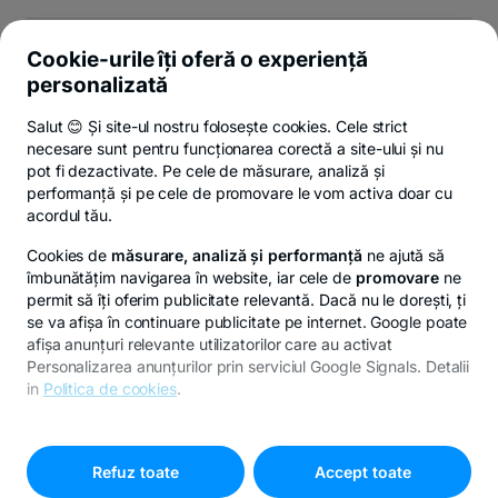
Legal
Cookie-urile îți oferă o experiență
personalizată
Contact
Salut 😊 Și site-ul nostru folosește cookies. Cele strict
necesare sunt pentru funcționarea corectă a site-ului și nu
Politica de confidențialitate
Politica de cookies
Privacy Hub
Setări 
pot fi dezactivate. Pe cele de măsurare, analiză și
performanță și pe cele de promovare le vom activa doar cu
acordul tău.
Cookies de
măsurare, analiză și performanță
ne ajută să
îmbunătățim navigarea în website, iar cele de
promovare
ne
permit să îți oferim publicitate relevantă. Dacă nu le dorești, ți
se va afișa în continuare publicitate pe internet. Google poate
afișa anunțuri relevante utilizatorilor care au activat
Personalizarea anunțurilor prin serviciul Google Signals. Detalii
in
Politica de cookies
.
Pentru personalizarea preferințelor selectează
"
Setari
cookies
"
Refuz toate
Accept toate