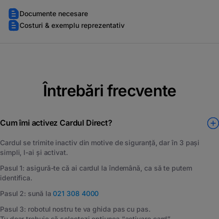
Documente necesare
Costuri & exemplu reprezentativ
Întrebări frecvente
Cum îmi activez Cardul Direct?
Cardul se trimite inactiv din motive de siguran
ță
, dar
î
n 3 pa
ș
i
simpli, l-ai și
activat.
Pasul 1: asigur
ă
-te c
ă
ai cardul la
î
ndem
â
n
ă
, ca s
ă
te putem
identifica.
Pasul 2: sun
ă
la
021 308 4000
Pasul 3: robotul nostru te va ghida pas cu pas.
Tu doar trebuie s
ă
selectezi op
ț
iunea “activare card”.